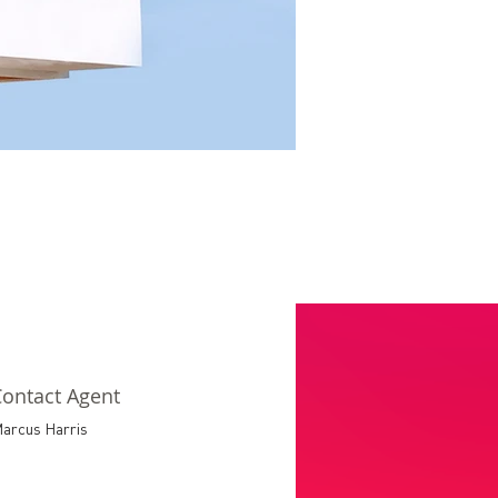
ontact Agent
arcus Harris
23-456-7890
nfo@mysite.com