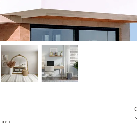
C
M
Узген
1
i