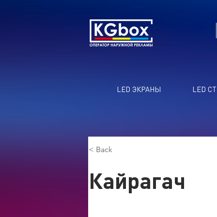
LED ЭКРАНЫ
LED С
< Back
Кайрагач
Кайрагач, Кыргызстан