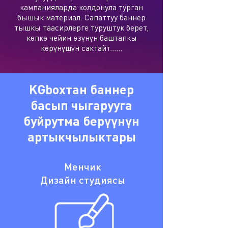
кампанияларда колдонула турган
бышык материал. Сапаттуу баннер
тышкы таасирлерге туруштук берет,
көпкө чейин өзүнүн баштапкы
көрүнүшүн сактайт......
KGboxтан баннер
басып чыгарууга
буйрутма берүүнүн
артыкчылыктары
Менчик
Дизайн студиясы