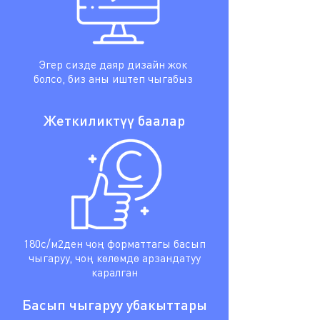
Эгер сизде даяр дизайн жок
болсо, биз аны иштеп чыгабыз
Жеткиликтүү баалар
180с/м2ден чоң форматтагы басып
чыгаруу, чоң көлөмдө арзандатуу
каралган
Басып чыгаруу убакыттары