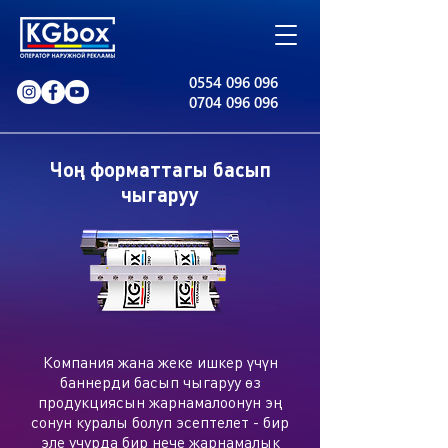
0554 096 096
0704 096 096
Чоң форматтагы басып
чыгаруу
Компания жана жеке ишкер үчүн
баннерди басып чыгаруу өз
продукциясын жарнамалоонун эң
сонун куралы болуп эсептелет - бир
эле учурда бир нече жарнамалык