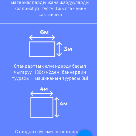
материалдарды жана жабдууларды
колдонобуз, түстү 3 жылга чейин
сактайбыз
Стандарттык өлчөмдөрдү басып
чыгаруу 180с/м2ден (баннердин
туурасы = машинанын туурасы 3м)
Стандарттуу эмес өлчөмдөрдү