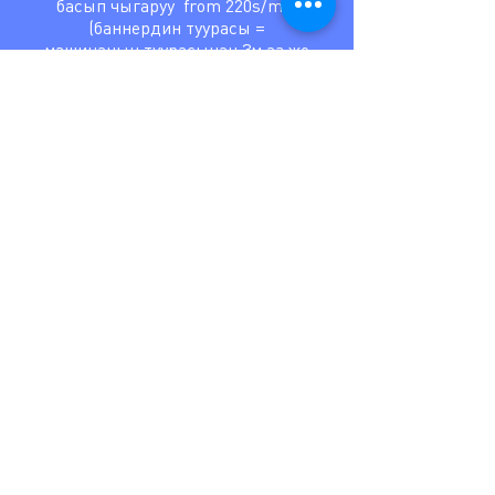
басып чыгаруу from 220s/m2
(баннердин туурасы =
машинанын туурасынан 3м аз же
көбүрөөк)
БАСЫП ЧЫГАРУУГА БУЙРУК
ЗАКАЗ ДИЗАЙН
БИЗДИН
БАЙЛАНЫШТАР
Кыргызстан, Ош,
Ленин көчөсү 234