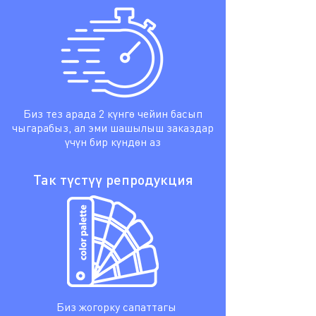
Биз тез арада 2 күнгө чейин басып
чыгарабыз, ал эми шашылыш заказдар
үчүн бир күндөн аз
Так түстүү репродукция
Биз жогорку сапаттагы