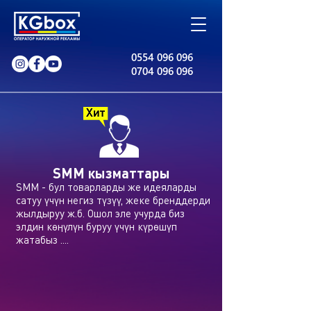
0554 096 096
0704 096 096
SMM кызматтары
SMM - бул товарларды же идеяларды
сатуу үчүн негиз түзүү, жеке бренддерди
жылдыруу ж.б. Ошол эле учурда биз
элдин көңүлүн буруу үчүн күрөшүп
жатабыз ....