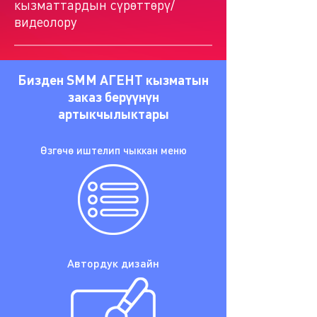
кызматтардын сүрөттөрү/
видеолору
Бизден SMM АГЕНТ кызматын
заказ берүүнүн
артыкчылыктары
Өзгөчө иштелип чыккан меню
Автордук дизайн