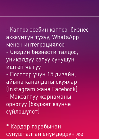
- Каттоо эсебин каттоо, бизнес
аккаунтун түзүү, WhatsApp
менен интеграциялоо
- Сиздин бизнести талдоо,
уникалдуу сатуу сунушун
иштеп чыгуу
- Посттор үчүн 15 дизайн,
айына каналдагы окуялар
(Instagram жана Facebook)
- Максаттуу жарнаманы
орнотуу (бюджет өзүнчө
сүйлөшүлөт)
* Кардар тарабынан
сунушталган өнүмдөрдүн же