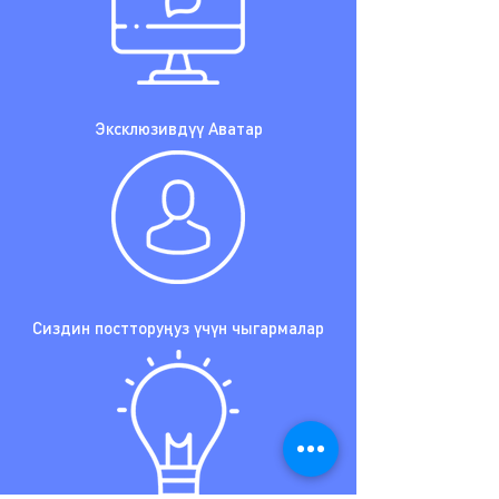
Эксклюзивдүү Аватар
Сиздин постторуңуз үчүн чыгармалар