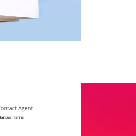
ontact Agent
arcus Harris
23-456-7890
nfo@mysite.com