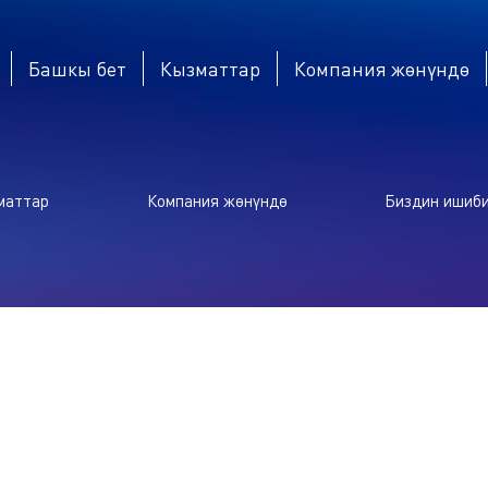
Башкы бет
Кызматтар
Компания жөнүндө
маттар
Компания жөнүндө
Биздин ишиб