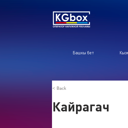
Башкы бет
Кыз
< Back
Кайрагач
Кайрагач, Кыргызстан