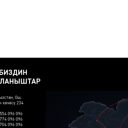
БИЗДИН
ЙЛАНЫШТАР
ызстан, Ош,
н көчөсү 234
554 096 096
774 096 096
704 096 096